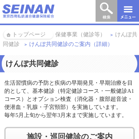
トップページ
保健事業（健診等）
けんぽ共
＞
＞
同健診
けんぽ共同健診のご案内（詳細）
＞
けんぽ共同健診
生活習慣病の予防と疾病の早期発見・早期治療を目
的として、基本健診（特定健診コース・一般健診A1
コース）とオプション検査（消化器・腹部超音波・
便潜血・乳腺・子宮頸部）を実施しています。
毎年5月上旬から翌年3月末まで実施しています。
施設・巡回健診のご案内