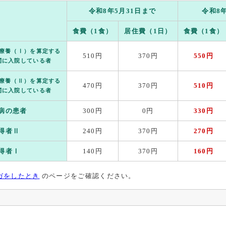
令和8年5月31日まで
令和8
食費（1食）
居住費（1日）
食費（1食）
療養（Ⅰ）を算定する
510円
370円
550円
関に入院している者
療養（Ⅱ）を算定する
470円
370円
510円
関に入院している者
病の患者
300円
0円
330円
得者Ⅱ
240円
370円
270円
得者Ⅰ
140円
370円
160円
ガをしたとき
のページをご確認ください。