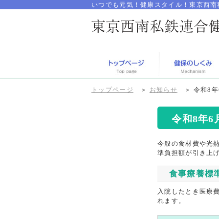
いつでも元気！健康スタイル！東京西南
トップページ
＞
お知らせ
＞
令和8
令和8年
今般の食材費や光
準負担額が引き上
食事療養標
入院したとき医療費
れます。