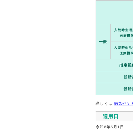
入院時生活
医療機
一般
入院時生活
医療機
指定難
低所
低所
詳しくは
病気やケ
適用日
令和8年6月1日