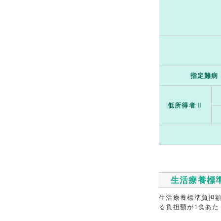
指定難病
低所得者Ⅱ
生活療養標
生活療養標準負担
る負担額が1食あた