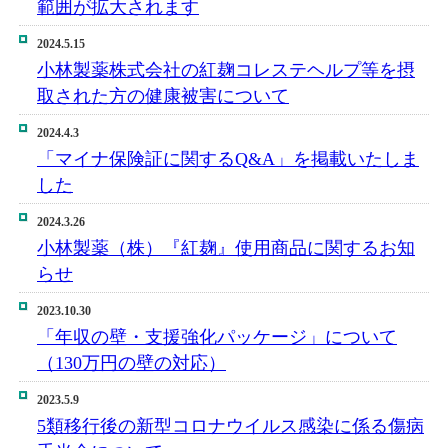
範囲が拡大されます
2024.5.15
小林製薬株式会社の紅麹コレステヘルプ等を摂
取された方の健康被害について
2024.4.3
「マイナ保険証に関するQ&A」を掲載いたしま
した
2024.3.26
小林製薬（株）『紅麹』使用商品に関するお知
らせ
2023.10.30
「年収の壁・支援強化パッケージ」について
（130万円の壁の対応）
2023.5.9
5類移行後の新型コロナウイルス感染に係る傷病