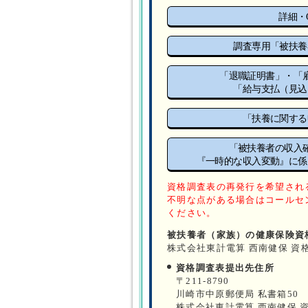
詳細・
調査専用「被扶養
「退職証明書」・「
「給与支払（見込
「扶養に関する
「被扶養者の収入
『一時的な収入変動』に係
資格調査表の再発行を希望され
不明な点がある場合はコールセ
ください。
被扶養者（家族）の健康保険資
株式会社東計電算 西南健保 資
資格調査表提出先住所
〒211-8790
川崎市中原郵便局 私書箱50
株式会社東計電算 西南健保 