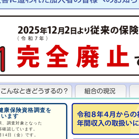
2026.7.3
令和7年度決算のご報告
2026.6.8
【Pep Up】ご登録のご案内
女性の健康を学ぶeラーニングをPep Upで配信
2026.6.3
令和8年6月から入院時の食費等が変わります
2026.5.14
令和8年4月からの被扶養者認定における年間収
2026.3.27
けんぽ共同健診のご案内（2026年度版）更新し
※予約開始は、2026年4月15日（水）となりま
2026.3.6
ヘルスケアプラットフォーム「PepUp」の導入
2026.2.24
令和8年4月より子ども・子育て支援金制度が開
健康保険資格調査を
ています
2026.2.24
令和8年度予算のご報告
果、調査対象となった
再確認しています。
2026.2.17
月14日（金）です。
「KENPOS TOPICS 3月号」を掲載しました