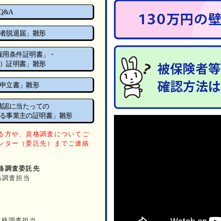
2026.1.9
Q&A
「医療費等のお知らせ」の発送および終了につ
者脱退届」雛形
雇用条件証明書」・
）証明書」雛形
申立書」雛形
確認に当たっての
る事業主の証明書」雛形
る方や、資格調査についてご
ンター（委託先）までご連絡
格調査委託先
格調査担当
資格調査担当