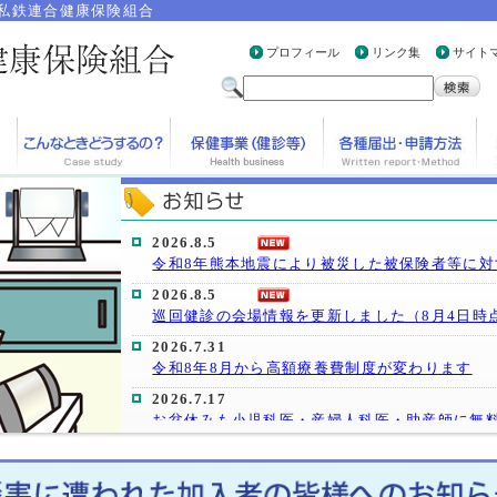
私鉄連合健康保険組合
プロフィール
リンク集
サイト
2026.8.5
令和8年熊本地震により被災した被保険者等に対
2026.8.5
巡回健診の会場情報を更新しました（8月4日時
2026.7.31
令和8年8月から高額療養費制度が変わります
2026.7.17
お盆休みも小児科医・産婦人科医・助産師に無
2026.7.17
医療費のお知らせ7月分更新しました