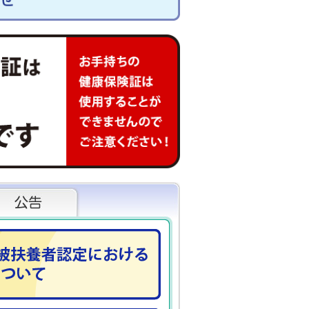
中
入の取扱いについて
ました
す
ついて
始されます