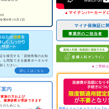
▲マイナンバーカード
00
令和8年10月2日
マイナ保険証に関
事業所のご担当者
険証を補完する「資格情報のお知
」も閲覧できる健康ポータルサ
録ください。
▲ご登録は
詳しくはこちら
ご家族の方および
は、健康診断が受診できます
りのためにも、
西南イメージキャラクター【セ