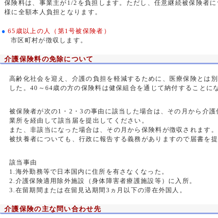
保険料は、事業主が1/2を負担します。ただし、任意継続被保険者
様に全額本人負担となります。
●
65歳以上の人（第1号被保険者）
市区町村が徴収します。
介護保険料の免除について
高齢化社会を迎え、介護の負担を軽減するために、医療保険とは
した。40～64歳の方の保険料は健保組合を通じて納付することに
被保険者が次の1・2・3の事由に該当した場合は、その月から介
業所を経由して該当届を提出してください。
また、非該当になった場合は、その月から保険料が徴収されます。
被扶養者についても、行政に報告する義務がありますので届書を
該当事由
1.海外勤務等で日本国内に住所を有さなくなった。
2.介護保険適用除外施設（身体障害者療護施設等）に入所。
3.在留期間または在留見込期間3ヵ月以下の滞在外国人。
介護保険の主な問い合わせ先