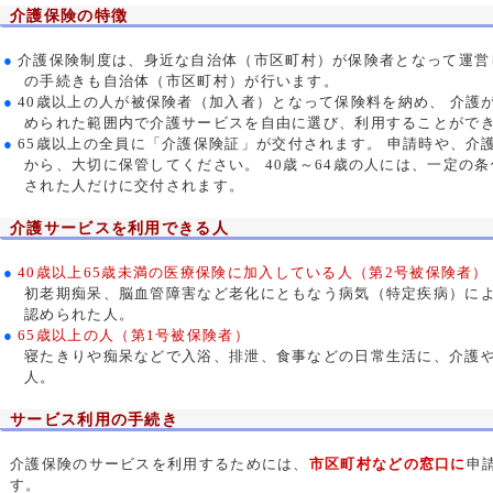
介護保険の特徴
●
介護保険制度は、身近な自治体（市区町村）が保険者となって運営
の手続きも自治体（市区町村）が行います。
●
40歳以上の人が被保険者（加入者）となって保険料を納め、 介護
められた範囲内で介護サービスを自由に選び、利用することがで
●
65歳以上の全員に「介護保険証」が交付されます。 申請時や、介
から、大切に保管してください。 40歳～64歳の人には、一定の
された人だけに交付されます。
介護サービスを利用できる人
●
40歳以上65歳未満の医療保険に加入している人（第2号被保険者）
初老期痴呆、脳血管障害など老化にともなう病気（特定疾病）に
認められた人。
●
65歳以上の人（第1号被保険者）
寝たきりや痴呆などで入浴、排泄、食事などの日常生活に、介護
人。
サービス利用の手続き
介護保険のサービスを利用するためには、
市区町村などの窓口に
申
す。