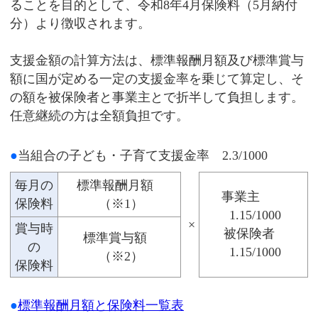
ることを目的として、令和8年4月保険料（5月納付
分）より徴収されます。
支援金額の計算方法は、標準報酬月額及び標準賞与
額に国が定める一定の支援金率を乗じて算定し、そ
の額を被保険者と事業主とで折半して負担します。
任意継続の方は全額負担です。
●
当組合の子ども・子育て支援金率 2.3/1000
毎月の
標準報酬月額
事業主
保険料
（※1）
1.15/1000
×
賞与時
被保険者
標準賞与額
の
1.15/1000
（※2）
保険料
●
標準報酬月額と保険料一覧表