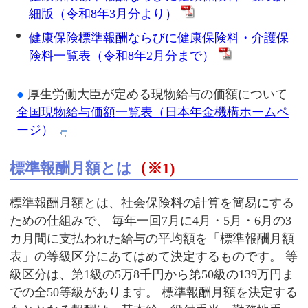
細版（令和8年3月分より）
健康保険標準報酬ならびに健康保険料・介護保
険料一覧表（令和8年2月分まで）
●
厚生労働大臣が定める現物給与の価額について
全国現物給与価額一覧表（日本年金機構ホームペ
ージ）
標準報酬月額とは
（※1)
標準報酬月額とは、社会保険料の計算を簡易にする
ための仕組みで、 毎年一回7月に4月・5月・6月の3
カ月間に支払われた給与の平均額を「標準報酬月額
表」の等級区分にあてはめて決定するものです。 等
級区分は、第1級の5万8千円から第50級の139万円ま
での全50等級があります。 標準報酬月額を決定する