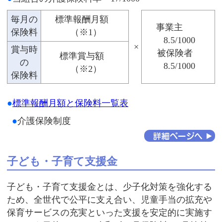
毎月の
標準報酬月額
事業主
保険料
（※1）
8.5/1000
×
賞与時
被保険者
標準賞与額
の
8.5/1000
（※2）
保険料
●
標準報酬月額と保険料一覧表
●
介護保険制度
子ども・子育て支援金
子ども・子育て支援金とは、少子化対策を強化する
ため、全世代で公平に支え合い、児童手当の拡充や
保育サービスの充実といった支援を安定的に実施す